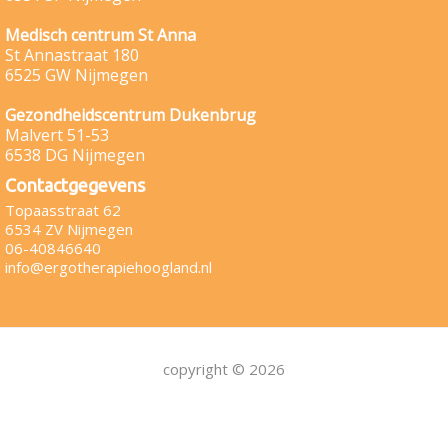
Medisch centrum St Anna
St Annastraat 180
6525 GW Nijmegen
Gezondheidscentrum Dukenbrug
Malvert 51-53
6538 DG Nijmegen
Contactgegevens
Topaasstraat 62
6534 ZV Nijmegen
06-40846640
info@ergotherapiehoogland.nl
copyright © 2026